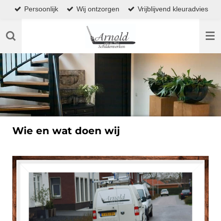
Persoonlijk
Wij ontzorgen
Vrijblijvend kleuradvies
Ga
direct
naar
de
hoofdinhoud
Wie en wat doen wij